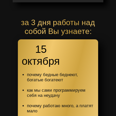
за 3 дня работы над
собой Вы узнаете:
15
октября
почему бедные беднеют,
богатые богатеют
как мы сами программируем
себя на неудачу
почему работаю много, а платят
мало