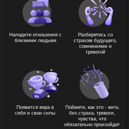
Получишь ценные
бонусы и подарки
Методика признана
психологами и
доказана на 20 000
учениках (никаких
карт желаний и
шариков в небо)
79% учеников после
отработки
ограничений по
деньгам увеличили
доход
Потому что каждый
ученик школы "Паззлы"