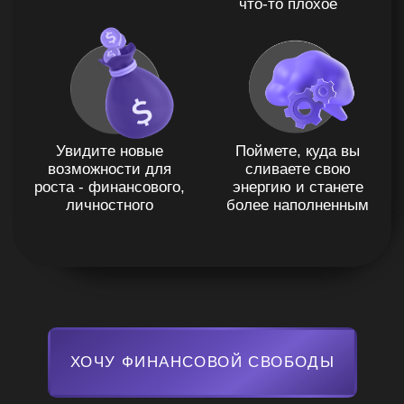
получает результат!
Я С ВАМИ
ШКОЛА
«ПАЗЗЛЫ»
15 лет
ЭТО…
в психологии
Входим в ТОП
онлайн-школ по психологии