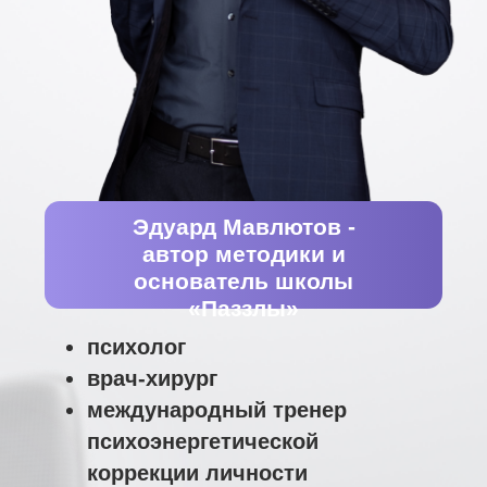
Появится вера в
Поймете, как это - жить
себя и свои силы
без страха, тревоги,
чувства, что
обязательно произойдет
что-то плохое
Увидите новые
Поймете, куда вы
возможности для
сливаете свою
роста - финансового,
энергию и станете
личностного
более наполненным
ХОЧУ ФИНАНСОВОЙ СВОБОДЫ