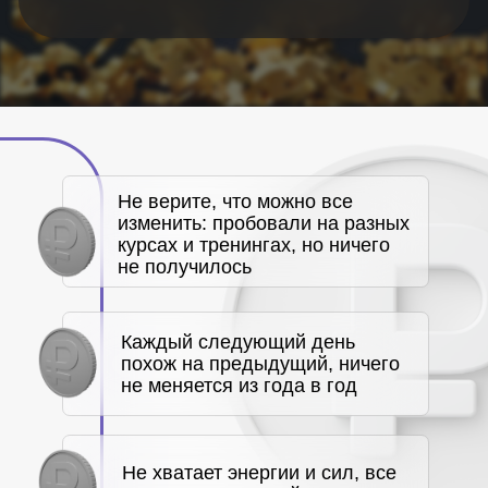
денег больше не становится
Все время попадаются
не те партнеры
Создаете видимость
успешного и счастливого
человека, а внутри боль,
холод и пустота
Привыкли довольствоваться
малым, постоянно отказывая
себе в чем-то, экономя и
финансы, и эмоции
Ставите цели и пытаетесь
мыслить позитивно, но все
без толку
Работа с психологом не дает