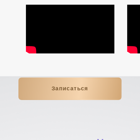
международный тренер
психоэнергетической
коррекции личности
психолог закрытой VIP-
программы, в которой -
участвуют миллионеры со
всей страны
эксперт федеральных СМИ
(Первый канал, РБК)
20 000+ клиентов за всё время
работы
Входит в рейтинг ТОП-10
специалистов Москвы,
которым доверяют