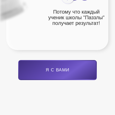
зарегистрируйтесь
сейчас и получите
полезные подарки
Видеолекция "В чем отличие
бедных от богатых?"
Мини-книга "Психология
финансовой грамотности"