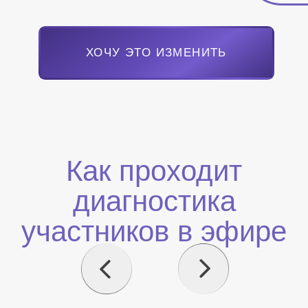
Эдуард Мавлютов -
автор методики и
основатель школы
«Паззлы»
психолог
врач-хирург