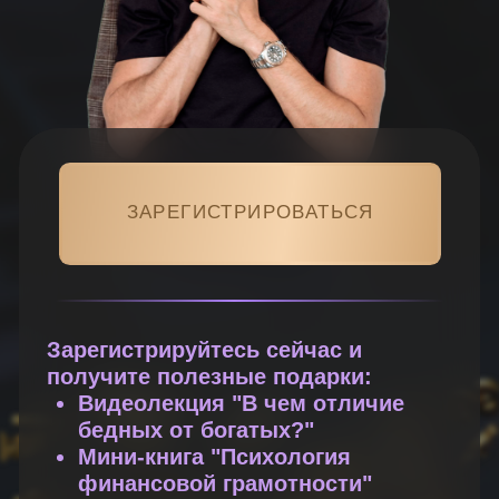
Видеолекция "В чем отличие
бедных от богатых?"
Мини-книга "Психология
финансовой грамотности"
Не верите, что можно все
изменить: пробовали на разных
курсах и тренингах, но ничего
не получилось
Каждый следующий день
похож на предыдущий, ничего
не меняется из года в год
Не хватает энергии и сил, все
время как выжатый лимон
Пашете, как папа Карло, а