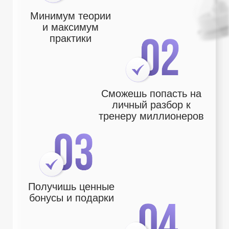
Михаил Дашкиев
Анна Чапман
Алла Милютина
Михаил Христоcенко
Петр Осипов
Мария Проненко