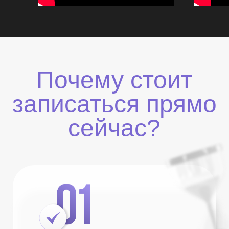
Эксперты закрытой VIP
программы, участниками
которой являются миллионеры
со всего света
ИДУ К ВАМ
Нам доверяют