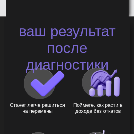
записаться прямо
сейчас?
Минимум теории
и максимум
практики
Сможешь попасть на
личный разбор к
тренеру миллионеров