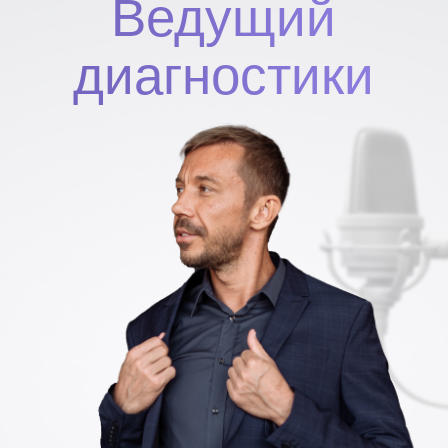
ваш результат
после
диагностики
Станет легче решиться
Поймете, как расти в
на перемены
доходе без откатов
Наладите отношения с
Разберетесь со
близкими людьми
страхом будущего,
сомнениями и
тревогой